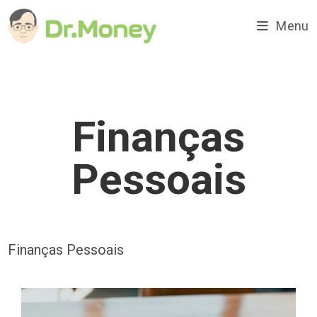
Ir
para
Menu
o
conteúdo
Finanças
Pessoais
Finanças Pessoais