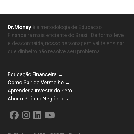
Dr.Money
é a metodologia de Educação
Financeira mais eficiente do Brasil. De forma leve
e descontraída, nosso personagem vai te ensinar
que dinheiro não resolve seu problema.
Educação Financeira →
Como Sair do Vermelho →
Aprender a Investir do Zero →
Abrir o Próprio Negócio →
Abre
Abre
Abre
Abre
em
em
em
em