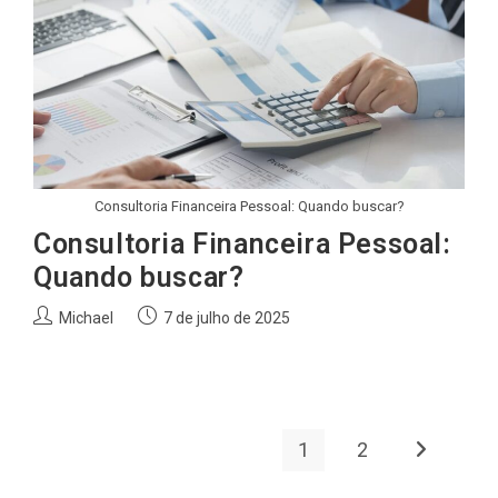
Consultoria Financeira Pessoal: Quando buscar?
Consultoria Financeira Pessoal:
Quando buscar?
Autor
Post
Michael
7 de julho de 2025
do
publicado:
post:
1
2
Ir para a p