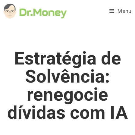
Ir
para
Menu
o
conteúdo
Estratégia de
Solvência:
renegocie
dívidas com IA