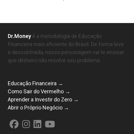
Dr.Money
é a metodologia de Educação
Financeira mais eficiente do Brasil. De forma leve
e descontraída, nosso personagem vai te ensinar
que dinheiro não resolve seu problema.
Educação Financeira →
Como Sair do Vermelho →
Aprender a Investir do Zero →
Abrir o Próprio Negócio →
Abre
Abre
Abre
Abre