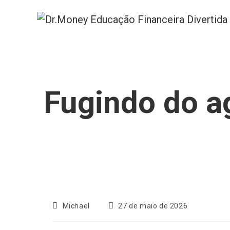
Ir
para
o
conteúdo
Fugindo do ag
Autor
Post
Michael
27 de maio de 2026
do
publicado:
post: