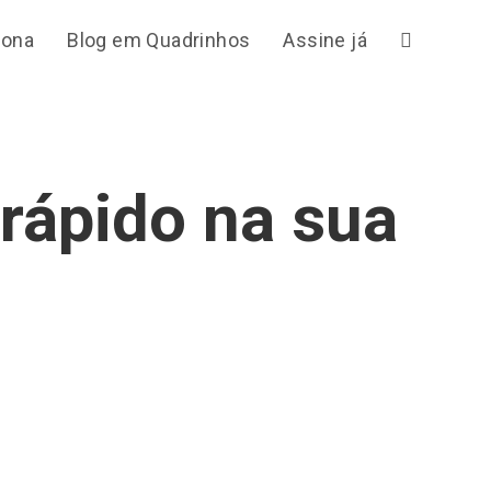
iona
Blog em Quadrinhos
Assine já
Alternar
pesquisa
 rápido na sua
do
site