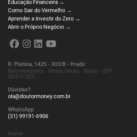
Educação Financeira →
Como Sair do Vermelho →
Aprender a Investir do Zero →
Abrir o Próprio Negócio →
Abre
Abre
Abre
Abre
em
em
em
em
R. Platina, 1425 - 303/B - Prado
uma
uma
uma
uma
Belo Horizonte - Minas Gerais - Brasil - CEP
nova
nova
nova
nova
30411-325
aba
aba
aba
aba
Dúvidas?
ola@doutormoney.com.br
Abre
em
seu
WhatsApp
aplicativo
(31) 99191-6906
Nome