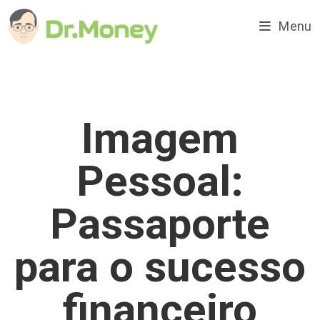
Ir
para
Menu
o
conteúdo
Imagem
Pessoal:
Passaporte
para o sucesso
financeiro