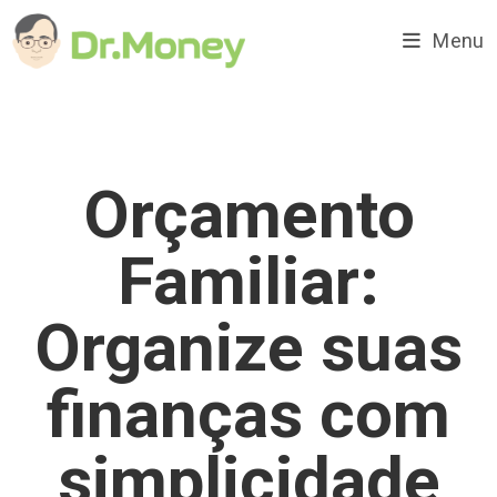
Ir
para
Menu
o
conteúdo
Orçamento
Familiar:
Organize suas
finanças com
simplicidade