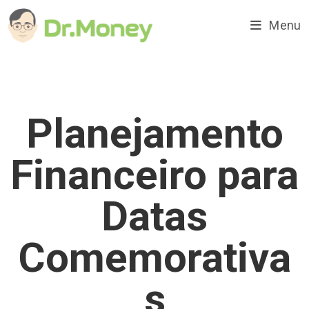
Ir
para
Menu
o
conteúdo
Planejamento
Financeiro para
Datas
Comemorativa
s