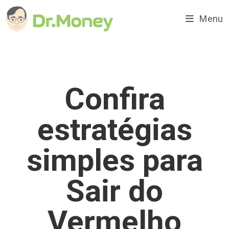
Ir
para
Menu
o
conteúdo
Confira
estratégias
simples para
Sair do
Vermelho