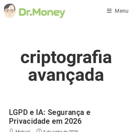
Ir
para
Menu
o
conteúdo
criptografia
avançada
LGPD e IA: Segurança e
Privacidade em 2026
Autor
Post
Michael
5 de junho de 2026