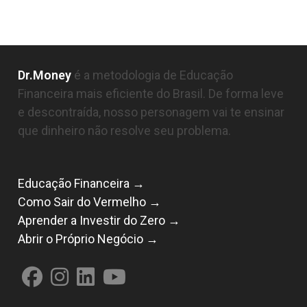
Dr.Money
é a metodologia de Educação
Financeira mais eficiente do Brasil. De forma leve
e descontraída, nosso personagem vai te ensinar
que dinheiro não resolve seu problema.
Educação Financeira →
Como Sair do Vermelho →
Aprender a Investir do Zero →
Abrir o Próprio Negócio →
Abre
Abre
Abre
Abre