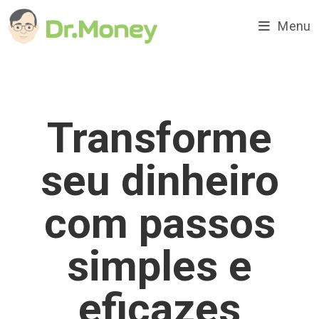
Ir
para
Menu
o
conteúdo
Transforme
seu dinheiro
com passos
simples e
eficazes