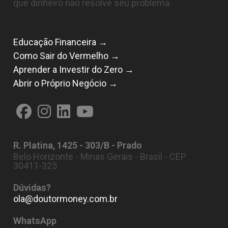
que dinheiro não resolve seu problema.
Educação Financeira →
Como Sair do Vermelho →
Aprender a Investir do Zero →
Abrir o Próprio Negócio →
Abre
Abre
Abre
Abre
em
em
em
em
R. Platina, 1425 - 303/B - Prado
uma
uma
uma
uma
Belo Horizonte - Minas Gerais - Brasil - CEP
nova
nova
nova
nova
30411-325
aba
aba
aba
aba
Dúvidas?
ola@doutormoney.com.br
Abre
em
seu
WhatsApp
aplicativo