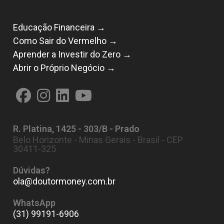
Educação Financeira →
Como Sair do Vermelho →
Aprender a Investir do Zero →
Abrir o Próprio Negócio →
Abre
Abre
Abre
Abre
em
em
em
em
R. Platina, 1425 - 303/B - Prado
uma
uma
uma
uma
Belo Horizonte - Minas Gerais - Brasil - CEP
nova
nova
nova
nova
30411-325
aba
aba
aba
aba
Dúvidas?
ola@doutormoney.com.br
Abre
em
seu
WhatsApp
aplicativo
(31) 99191-6906