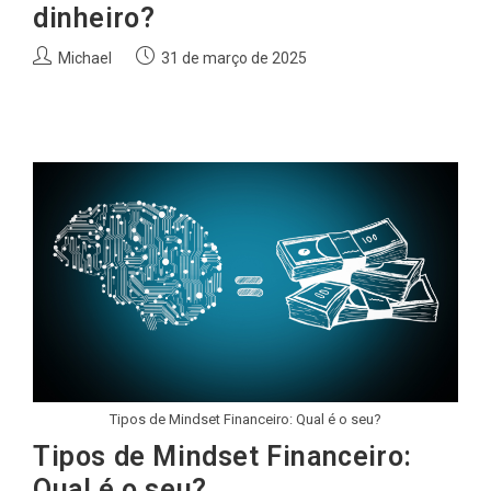
dinheiro?
Autor
Post
Michael
31 de março de 2025
do
publicado:
post:
Tipos de Mindset Financeiro: Qual é o seu?
Tipos de Mindset Financeiro:
Qual é o seu?