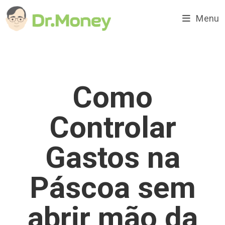
Ir
para
Menu
o
conteúdo
Como
Controlar
Gastos na
Páscoa sem
abrir mão da