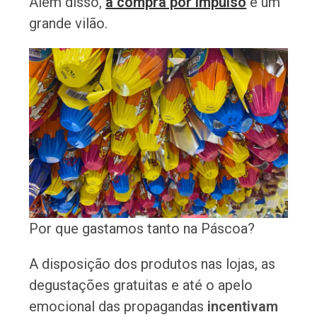
Além disso,
a compra por impulso
é um
grande vilão.
Por que gastamos tanto na Páscoa?
A disposição dos produtos nas lojas, as
degustações gratuitas e até o apelo
emocional das propagandas
incentivam