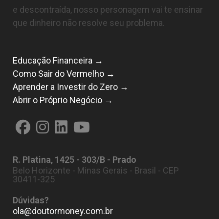
e descontraída, nosso personagem vai te ensinar
que dinheiro não resolve seu problema.
Educação Financeira →
Como Sair do Vermelho →
Aprender a Investir do Zero →
Abrir o Próprio Negócio →
Abre
Abre
Abre
Abre
em
em
em
em
R. Platina, 1425 - 303/B - Prado
uma
uma
uma
uma
Belo Horizonte - Minas Gerais - Brasil - CEP
nova
nova
nova
nova
30411-325
aba
aba
aba
aba
Dúvidas?
ola@doutormoney.com.br
Abre