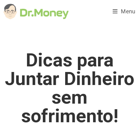
Ir
para
Menu
o
conteúdo
Dicas para
Juntar Dinheiro
sem
sofrimento!