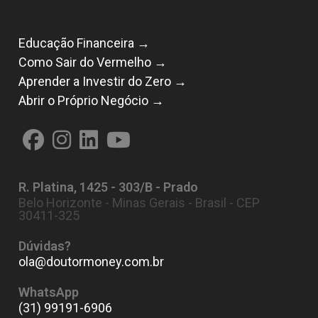
Educação Financeira →
Como Sair do Vermelho →
Aprender a Investir do Zero →
Abrir o Próprio Negócio →
Abre
Abre
Abre
Abre
em
em
em
em
R. Platina, 1425 - 303/B - Prado
uma
uma
uma
uma
Belo Horizonte - Minas Gerais - Brasil - CEP
nova
nova
nova
nova
30411-325
aba
aba
aba
aba
Dúvidas?
ola@doutormoney.com.br
Abre
em
seu
WhatsApp
aplicativo
(31) 99191-6906