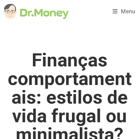
Ir
para
Menu
o
conteúdo
Finanças
comportament
ais: estilos de
vida frugal ou
minimalista?