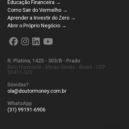
Educação Financeira →
Como Sair do Vermelho →
Aprender a Investir do Zero →
Abrir o Próprio Negócio →
Abre
Abre
Abre
Abre
em
em
em
em
R. Platina, 1425 - 303/B - Prado
uma
uma
uma
uma
Belo Horizonte - Minas Gerais - Brasil - CEP
nova
nova
nova
nova
30411-325
aba
aba
aba
aba
Dúvidas?
ola@doutormoney.com.br
Abre
em
seu
WhatsApp
aplicativo
(31) 99191-6906